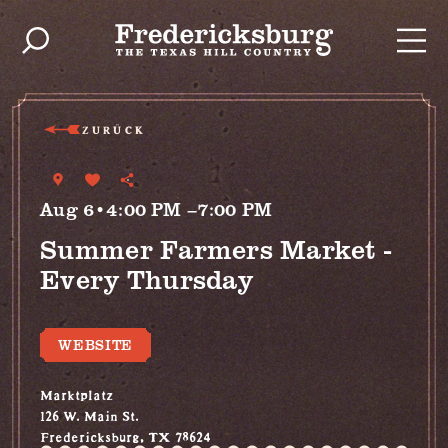
Zum Inhalt springen
ZURÜCK
Aug 6•4:00 PM –7:00 PM
Summer Farmers Market -
Every Thursday
WEBSITE
Marktplatz
126 W. Main St.
Fredericksburg, TX 78624