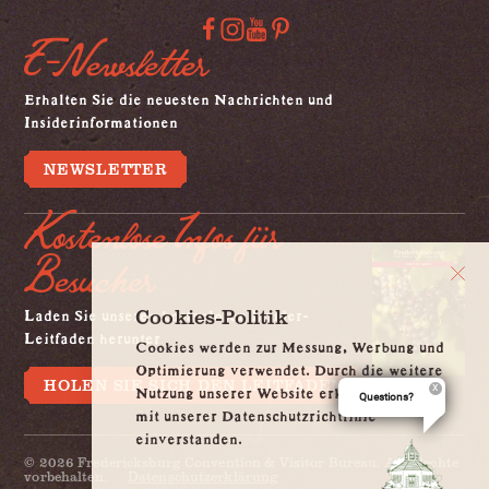
E-Newsletter
Erhalten Sie die neuesten Nachrichten und
Insiderinformationen
NEWSLETTER
Kostenlose Infos für
Besucher
Laden Sie unseren kostenlosen Insider-
Cookies-Politik
Leitfaden herunter
Cookies werden zur Messung, Werbung und
Optimierung verwendet. Durch die weitere
HOLEN SIE SICH DEN LEITFADEN
Nutzung unserer Website erklären Sie sich
Questions?
mit unserer Datenschutzrichtlinie
einverstanden.
© 2026 Fredericksburg Convention & Visitor Bureau. Alle Rechte
vorbehalten.
Datenschutzerklärung