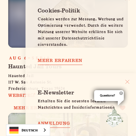
Cookies-Politik
Cookies werden zur Messung, Werbung und
Optimierung verwendet. Durch die weitere
Nutzung unserer Website erklären Sie sich
mit unserer Datenschutzrichtlinie
einverstanden.
AUG 6-SEP10
MEHR ERFAHREN
Haunted Jail Tours
Haunted Jail
117 W. San Antonio St.
Fredericksburg, Texas 78624
E-Newsletter
WEBSITE
Questions?
Erhalten Sie die neuesten lokalen
Nachrichten und Insiderinformationen
MEHR ERFAHREN
ANMELDUNG
Deutsch