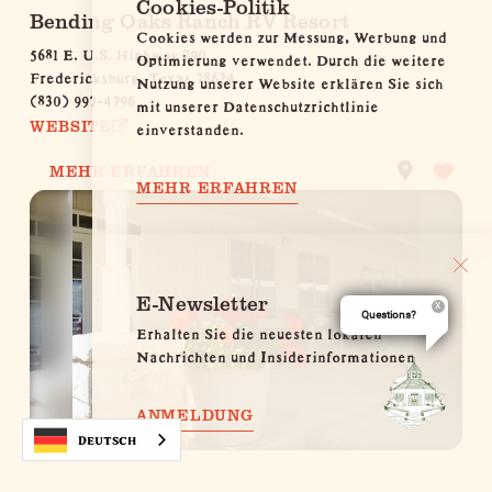
Cookies-Politik
Bending Oaks Ranch RV Resort
Cookies werden zur Messung, Werbung und
5681 E. U.S. Highway 290
Optimierung verwendet. Durch die weitere
Fredericksburg, Texas 78624
Nutzung unserer Website erklären Sie sich
(830) 997-4796
mit unserer Datenschutzrichtlinie
einverstanden.
WEBSITE
MEHR ERFAHREN
MEHR ERFAHREN
E-Newsletter
Questions?
Erhalten Sie die neuesten lokalen
Nachrichten und Insiderinformationen
ANMELDUNG
Deutsch
Peach Country RV Park