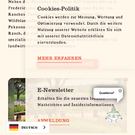
Neben den Pfirsichen des Texas Hill Country gibt es in
Fredericksburg und Gillespie County eine Reihe von
Cookies-Politik
Ranches, Farmen und Pekannussplantagen. Von
Cookies werden zur Messung, Werbung und
Wildblumenfarmen wie Windmill Meadows Farms über
Optimierung verwendet. Durch die weitere
Pekannussplantagen in Familienbesitz bis hin zur Roam
Nutzung unserer Website erklären Sie sich
Ranch, die sich auf regenerative Landwirtschaft
mit unserer Datenschutzrichtlinie
spezialisiert hat - Fredericksburg bietet eine Fülle von
einverstanden.
landwirtschaftlichen Erfahrungen.
MEHR ERFAHREN
FILTERN | SUCHEN
E-Newsletter
Questions?
Erhalten Sie die neuesten lokalen
Nachrichten und Insiderinformationen
ANMELDUNG
Deutsch