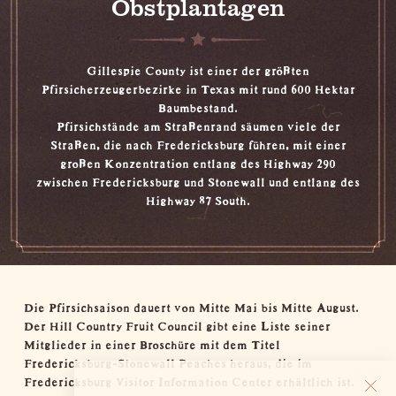
Obstplantagen
Gillespie County ist einer der größten
Pfirsicherzeugerbezirke in Texas mit rund 600 Hektar
Baumbestand.
Pfirsichstände am Straßenrand säumen viele der
Straßen, die nach Fredericksburg führen, mit einer
großen Konzentration entlang des Highway 290
zwischen Fredericksburg und Stonewall und entlang des
Highway 87 South.
Die Pfirsichsaison dauert von Mitte Mai bis Mitte August.
Der Hill Country Fruit Council gibt eine Liste seiner
Mitglieder in einer Broschüre mit dem Titel
Fredericksburg-Stonewall Peaches heraus, die im
Fredericksburg Visitor Information Center
erhältlich ist.