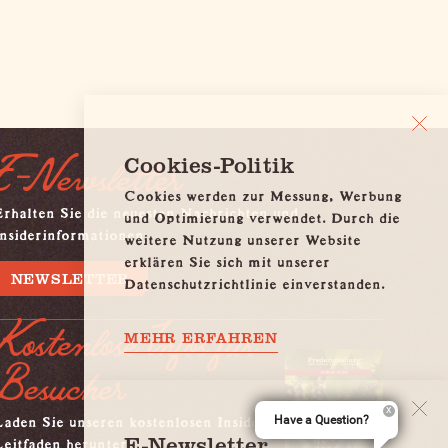
E-Newsletter
Cookies-Politik
Cookies werden zur Messung, Werbung
Erhalten Sie die neuesten Nachrichten und
und Optimierung verwendet. Durch die
Insiderinformationen
weitere Nutzung unserer Website
erklären Sie sich mit unserer
NEWSLETTER
Datenschutzrichtlinie einverstanden.
Kostenlose Infos für
MEHR ERFAHREN
Besucher
aden Sie unseren kostenlosen Insider-
Have a Question?
Leitfaden herunter
E-Newsletter