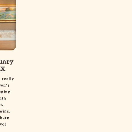
uary
TX
 really
own’s
pping
nth
t,
 wine,
sburg
vel