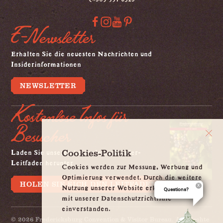
E-Newsletter
Erhalten Sie die neuesten Nachrichten und
Insiderinformationen
NEWSLETTER
Kostenlose Infos für
Besucher
Laden Sie unseren kostenlosen Insider-
Cookies-Politik
Leitfaden herunter
Cookies werden zur Messung, Werbung und
Optimierung verwendet. Durch die weitere
HOLEN SIE SICH DEN LEITFADEN
Nutzung unserer Website erklären Sie sich
Questions?
mit unserer Datenschutzrichtlinie
einverstanden.
© 2026 Fredericksburg Convention & Visitor Bureau. Alle Rechte