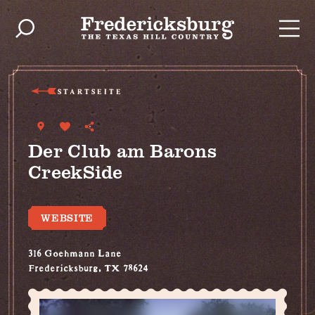
Zum Inhalt springen
STARTSEITE
Der Club am Barons
CreekSide
WEBSITE
316 Goehmann Lane
Fredericksburg, TX 78624
(830) 990-4048