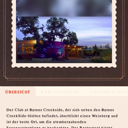
ÜBERSICHT
KARTENANSICHT
ANNEHMLICHKEI
Übersicht
Der Club at Barons Creekside, der sich neben den Barons
CreekSide-Hütten befindet, überblickt einen Weinberg und
ist der beste Ort, um die atemberaubenden
Sonnenuntergänge zu beobachten. Das Restaurant bietet