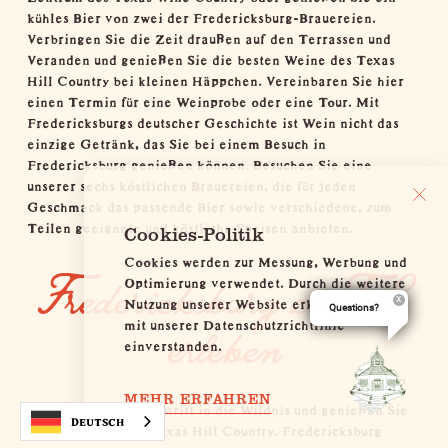
kühles Bier von zwei der Fredericksburg-Brauereien.
Verbringen Sie die Zeit draußen auf den Terrassen und
Veranden und genießen Sie die besten Weine des Texas
Hill Country bei kleinen Häppchen.
Vereinbaren Sie hier
einen Termin für eine Weinprobe oder eine Tour
. Mit
Fredericksburgs deutscher Geschichte ist Wein nicht das
einzige Getränk, das Sie bei einem Besuch in
Fredericksburg genießen können. Besuchen Sie eine
unserer
sechs köstlichen Brauereien
, die für jeden
Geschmack das passende Bier sowie verschiedene, zum
Teilen geeignete und köstliche Speisen anbieten.
Cookies-Politik
Cookies werden zur Messung, Werbung und
Fredericksburg zu Fuß
Optimierung verwendet. Durch die weitere
Nutzung unserer Website erklären Sie sich
Questions?
mit unserer Datenschutzrichtlinie
erleben
einverstanden.
MEHR ERFAHREN
Machen Sie einen Ausritt in die Wildnis und genießen Sie
Deutsch
das wunderschöne
Texas Hill Country
. Fredericksburg